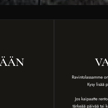
MÄÄN
V
Ravintolassamme on m
Kysy lisää p
Jos kaipaatte rento
tärkeää päivää tai k