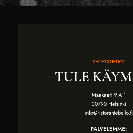
YHTEYSTIEDOT
TULE KÄY
Maakaari 9 A 1
00790 Helsinki
info@ristorantebello.fi
PALVELEMME: