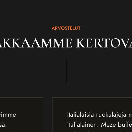
ARVOSTELUT
AKKAAMME KERTOV
Italialaisia ruokalajeja menussa, mutta ei
italialainen. Meze buffet alku ja hunajaka