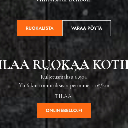
RUOKALISTA
VARAA PÖYTÄ
ILAA RUOKAA KOTI
Minimitilaus 15,90€
Kuljetusmaksu 6,90€
Yli 6 km toimituksista perimme + 1€/km
TILAA
ONLINEBELLO.FI