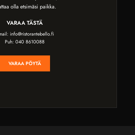
ttaa olla etsimäsi paikka.
VARAA TÄSTÄ
ail: info@ristorantebello.fi
Puh: 040 8610088
VARAA PÖYTÄ