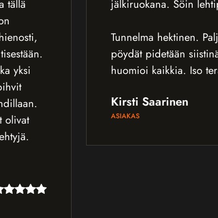
jälkiruokana. Söin lehtipihvin.
Tunnelma hektinen. Paljon henkilökuntaa,
pöydät pidetään siistinä ja salipäällikkö
huomioi kaikkia. Iso terassi, jossa ruokail
Kirsti Saarinen
ASIAKAS