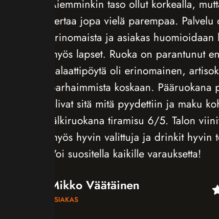
in taso ollut korkealla, mutta tällä
jopa vielä parempaa. Palvelu on
ista ja asiakas huomioidaan hienosti,
pset. Ruoka on parantunut entisestään.
pöytä oli erinomainen, artisokka yksi
mista koskaan. Pääruokana pihvit
itä mitä pyydettiin ja maku kohdillaan.
kana tiramisu 6/5. Talon viinit olivat
in valittuja ja drinkit hyvin tehtyjä.
itella kaikille varauksetta!
Väätäinen