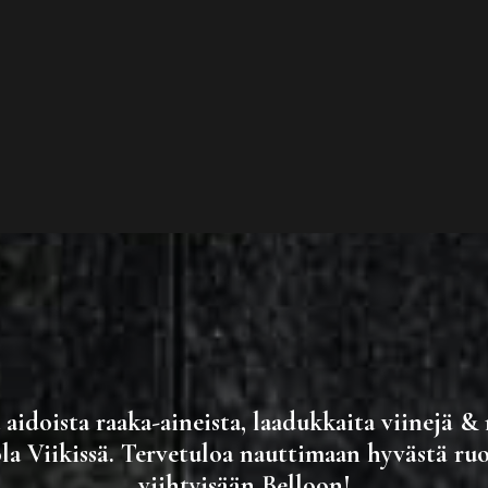
 aidoista raaka-aineista, laadukkaita viinejä &
ola Viikissä. Tervetuloa nauttimaan hyvästä ru
viihtyisään Belloon!